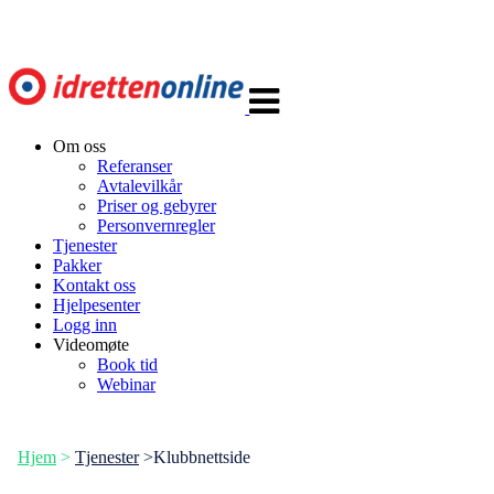
Veksle
navigasjon
Om oss
Referanser
Avtalevilkår
Priser og gebyrer
Personvernregler
Tjenester
Pakker
Kontakt oss
Hjelpesenter
Logg inn
Videomøte
Book tid
Webinar
Hjem
>
Tjenester
>Klubbnettside