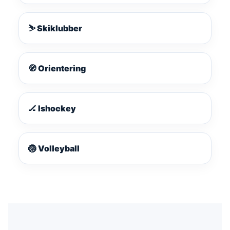
⛷️ Skiklubber
🧭 Orientering
🏒 Ishockey
🏐 Volleyball