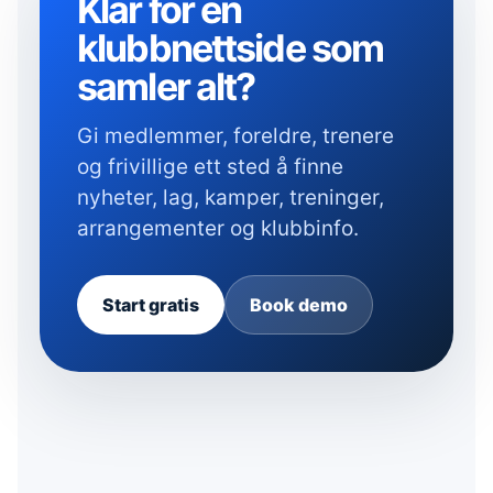
Klar for en
klubbnettside som
samler alt?
Gi medlemmer, foreldre, trenere
og frivillige ett sted å finne
nyheter, lag, kamper, treninger,
arrangementer og klubbinfo.
Start gratis
Book demo