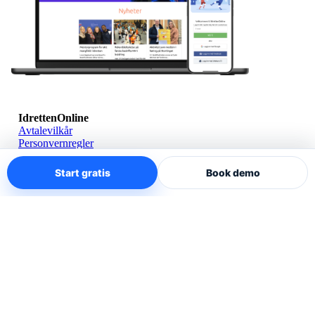
IdrettenOnline
Avtalevilkår
Personvernregler
Referanser
Pakker
Start gratis
Book demo
Powered by:
Bloc
Tjenester
IdrettenOnline - Bloc AS
Org.nr 988 820 768
support@idrettenonline.no
+47 23 65 10 30
Sandakerveien 64