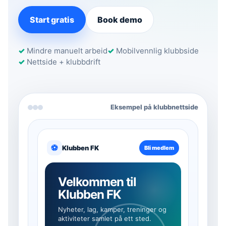
Start gratis
Book demo
✓
Mindre manuelt arbeid
✓
Mobilvennlig klubbside
✓
Nettside + klubbdrift
Eksempel på klubbnettside
⚽
Klubben FK
Bli medlem
Velkommen til
Klubben FK
Nyheter, lag, kamper, treninger og
aktiviteter samlet på ett sted.