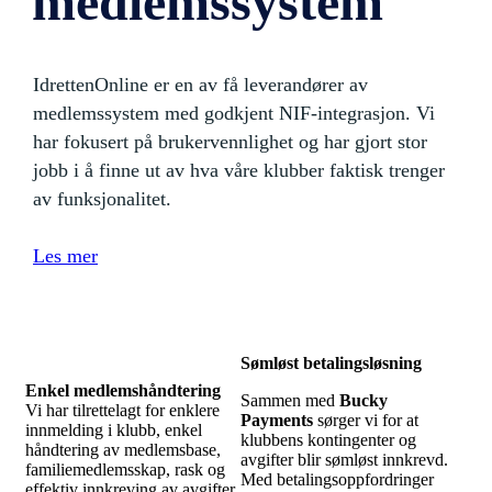
medlemssystem
IdrettenOnline er en av få leverandører av
medlemssystem med godkjent NIF-integrasjon. Vi
har fokusert på brukervennlighet og har gjort stor
jobb i å finne ut av hva våre klubber faktisk trenger
av funksjonalitet.
Les mer
Sømløst betalingsløsning
Enkel medlemshåndtering
Sammen med
Bucky
Vi har tilrettelagt for enklere
Payments
sørger vi for at
innmelding i klubb, enkel
klubbens kontingenter og
håndtering av medlemsbase,
avgifter blir sømløst innkrevd.
familiemedlemsskap, rask og
Med betalingsoppfordringer
effektiv innkreving av avgifter,