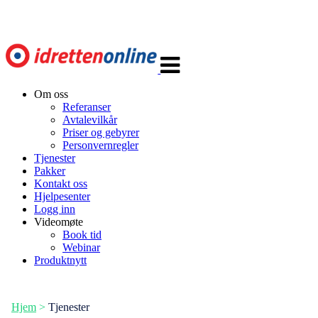
Veksle
navigasjon
Om oss
Referanser
Avtalevilkår
Priser og gebyrer
Personvernregler
Tjenester
Pakker
Kontakt oss
Hjelpesenter
Logg inn
Videomøte
Book tid
Webinar
Produktnytt
Hjem
>
Tjenester