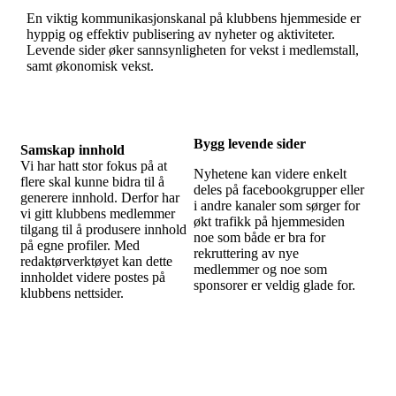
En viktig kommunikasjonskanal på klubbens hjemmeside er
hyppig og effektiv publisering av nyheter og aktiviteter.
Levende sider øker sannsynligheten for vekst i medlemstall,
samt økonomisk vekst.
Bygg levende sider
Samskap innhold
Vi har hatt stor fokus på at
Nyhetene kan videre enkelt
flere skal kunne bidra til å
deles på facebookgrupper eller
generere innhold. Derfor har
i andre kanaler som sørger for
vi gitt klubbens medlemmer
økt trafikk på hjemmesiden
tilgang til å produsere innhold
noe som både er bra for
på egne profiler. Med
rekruttering av nye
redaktørverktøyet kan dette
medlemmer og noe som
innholdet videre postes på
sponsorer er veldig glade for.
klubbens nettsider.